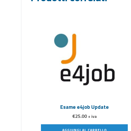
Esame e4job Update
€
25.00
+ iva
AGGIUNGI AL CARRELLO