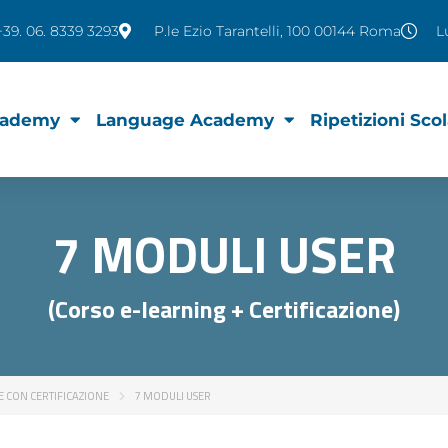
+39. 06. 8339 3293
P.le Ezio Tarantelli, 100 00144 Roma
L
ademy
Language Academy
Ripetizioni Sco
7 MODULI USER
(Corso e-learning + Certificazione)
E CON CERTIFICAZIONE
7 MODULI USER