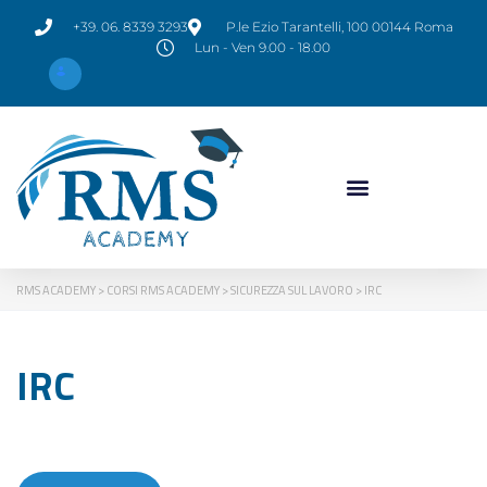
+39. 06. 8339 3293
P.le Ezio Tarantelli, 100 00144 Roma
Lun - Ven 9.00 - 18.00
RMS ACADEMY
>
CORSI RMS ACADEMY
>
SICUREZZA SUL LAVORO
>
IRC
IRC